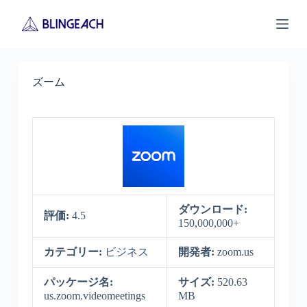
S
k
i
p
t
o
ズーム
c
o
n
t
e
n
t
ダウンロード:
評価:
4.5
150,000,000+
カテゴリー:
ビジネス
開発者:
zoom.us
パッケージ名:
サイズ:
520.63
us.zoom.videomeetings
MB