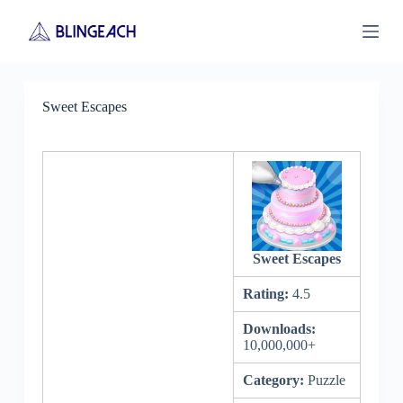
S
k
i
p
t
o
Sweet Escapes
c
o
n
t
e
n
t
Sweet Escapes
Rating:
4.5
Downloads:
10,000,000+
Category:
Puzzle