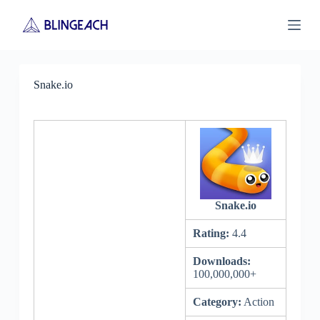
S
k
i
p
t
o
Snake.io
c
o
n
t
e
n
t
Snake.io
Rating:
4.4
Downloads:
100,000,000+
Category:
Action