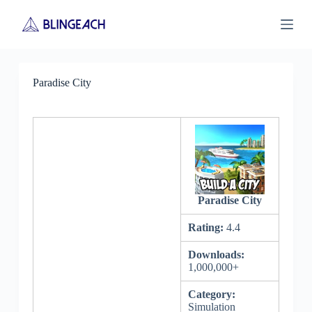
S
k
i
p
t
o
Paradise City
c
o
n
t
e
n
t
Paradise City
Rating:
4.4
Downloads:
1,000,000+
Category:
Simulation