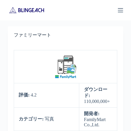
S
k
i
p
t
o
ファミリーマート
c
o
n
t
e
n
t
ダウンロー
評価:
4.2
ド:
110,000,000+
開発者:
カテゴリー:
写真
FamilyMart
Co.,Ltd.