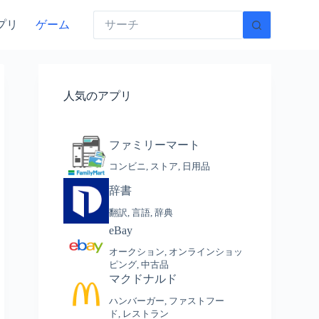
プリ
ゲーム
人気のアプリ
ファミリーマート
コンビニ
,
ストア
,
日用品
辞書
翻訳
,
言語
,
辞典
eBay
オークション
,
オンラインショッ
ピング
,
中古品
マクドナルド
ハンバーガー
,
ファストフー
ド
,
レストラン