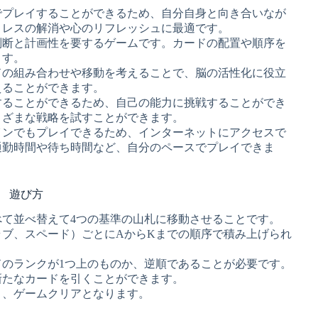
でプレイすることができるため、自分自身と向き合いなが
トレスの解消や心のリフレッシュに最適です。
判断と計画性を要するゲームです。カードの配置や順序を
ます。
ドの組み合わせや移動を考えることで、脳の活性化に役立
えることができます。
することができるため、自己の能力に挑戦することができ
まざまな戦略を試すことができます。
インでもプレイできるため、インターネットにアクセスで
通勤時間や待ち時間など、自分のペースでプレイできま
遊び方
て並べ替えて4つの基準の山札に移動させることです。
ブ、スペード）ごとにAからKまでの順序で積み上げられ
のランクが1つ上のものか、逆順であることが必要です。
新たなカードを引くことができます。
と、ゲームクリアとなります。