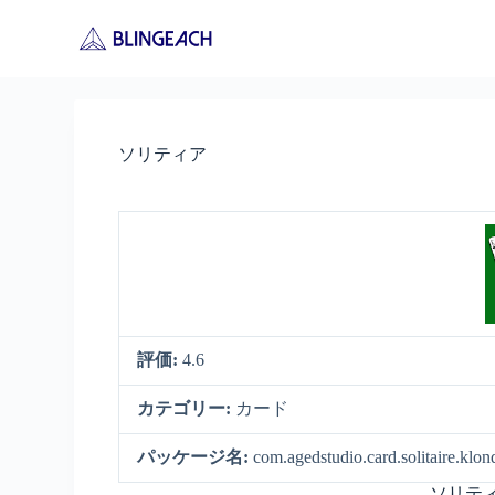
S
k
i
p
t
o
c
ソリティア
o
n
t
e
n
t
評価:
4.6
カテゴリー:
カード
パッケージ名:
com.agedstudio.card.solitaire.klon
ソリティ