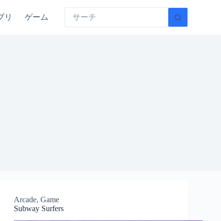
プリ
ゲーム
Arcade
,
Game
Subway Surfers